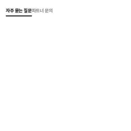
자주 묻는 질문
파트너 문의
전체
서비스
멤버십 및 결제
케어
가드
베네핏
기타
피쳐는 어떤 서비스인가요?
Q
피쳐는 선생님들이 직면하는 각종 문제(교권침해, 법률 분쟁,
생활 혜택 부족 등)를 해결하는 종합 멤버십 플랫폼입니다.
케어, 가드, 베네핏 세 가지 주요 서비스로 구성되어 있으며,
교사 출신 매니저 및 법률·교권 전문가로 구성된 자문단,
파트너 로펌이 맞춤형 솔루션을 제공합니다.
전체
서비스