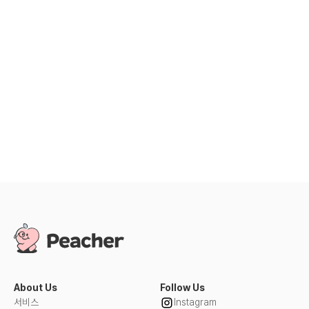
피쳐는 다양한 업종과 협력하여 교사 대상 혜택 및 지원
프로그램을 운영하고 있습니다.
제휴 및 협업 문의는 피쳐 공식 이메일
(partnership@peacher.co.kr) 또는 고객센터를 통해 문의해
주세요
전체
기타
About Us
Follow Us
서비스
Instagram